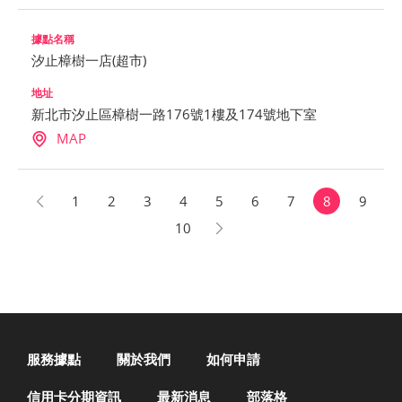
汐止樟樹一店(超市)
新北市汐止區樟樹一路176號1樓及174號地下室
MAP
1
2
3
4
5
6
7
8
9
10
服務據點
關於我們
如何申請
信用卡分期資訊
最新消息
部落格