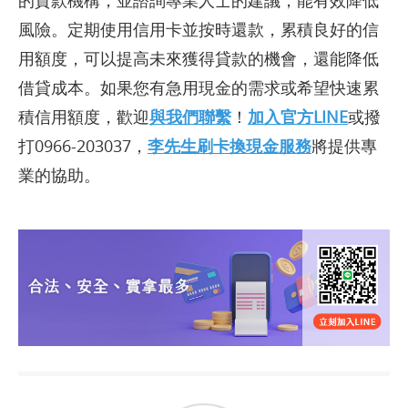
的貸款機構，並諮詢專業人士的建議，能有效降低
風險。定期使用信用卡並按時還款，累積良好的信
用額度，可以提高未來獲得貸款的機會，還能降低
借貸成本。如果您有急用現金的需求或希望快速累
積信用額度，歡迎
與我們聯繫
！
加入官方LINE
或撥
打0966-203037，
李先生刷卡換現金服務
將提供專
業的協助。