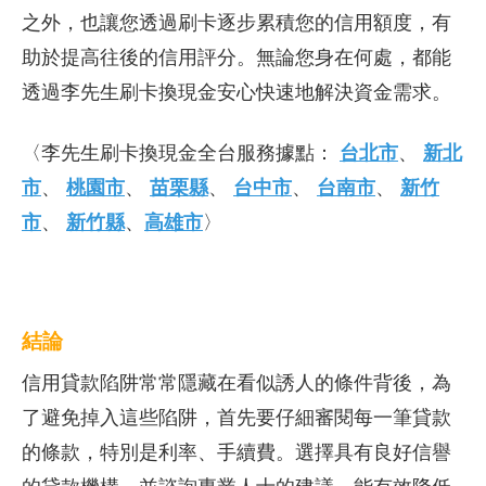
之外，也讓您透過刷卡逐步累積您的信用額度，有
助於提高往後的信用評分。無論您身在何處，都能
透過李先生刷卡換現金安心快速地解決資金需求。
〈李先生刷卡換現金全台服務據點：
台北市
、
新北
市
、
桃園市
、
苗栗縣
、
台中市
、
台南市
、
新竹
市
、
新竹縣
、
高雄市
〉
結論
信用貸款陷阱常常隱藏在看似誘人的條件背後，為
了避免掉入這些陷阱，首先要仔細審閱每一筆貸款
的條款，特別是利率、手續費。選擇具有良好信譽