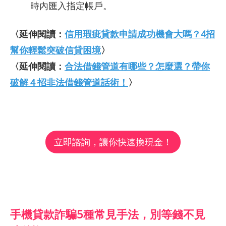
時內匯入指定帳戶。
〈延伸閱讀：
信用瑕疵貸款申請成功機會大嗎？4招
幫你輕鬆突破信貸困境
〉
〈延伸閱讀：
合法借錢管道有哪些？怎麼選？帶你
破解４招非法借錢管道話術！
〉
立即諮詢，讓你快速換現金！
手機貸款詐騙5種常見手法，別等錢不見