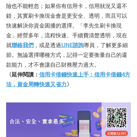
險也不能輕忽；如果你有信用卡，信用狀況又還不
錯，其實刷卡換現金會是更安全、透明，而且可以
快速解決你資金困擾的選擇。「李先生刷卡換現
金」經營多年，流程快速、手續費清楚透明，現在
就
聯絡我們
，或是透過
LINE諮詢
專員，了解更多細
節。無論選擇哪種方式，記得一定要衡量自己的還
款能力，才不會讓自己財務壓力過大。
〈延伸閱讀：
信用卡借錢快速上手：信用卡借錢4方
法，資金周轉快速又省力
〉