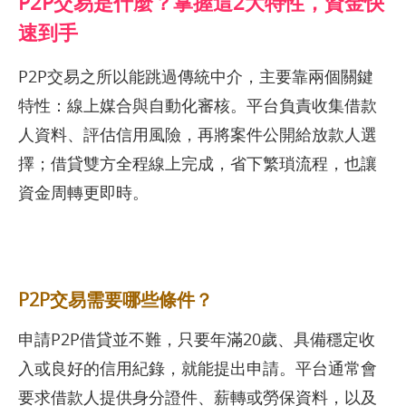
P2P交易是什麼？掌握這2大特性，資金快
速到手
P2P交易之所以能跳過傳統中介，主要靠兩個關鍵
特性：線上媒合與自動化審核。平台負責收集借款
人資料、評估信用風險，再將案件公開給放款人選
擇；借貸雙方全程線上完成，省下繁瑣流程，也讓
資金周轉更即時。
P2P交易需要哪些條件？
申請P2P借貸並不難，只要年滿20歲、具備穩定收
入或良好的信用紀錄，就能提出申請。平台通常會
要求借款人提供身分證件、薪轉或勞保資料，以及