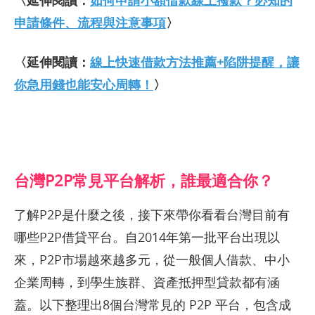
〈延伸閱讀：
如何申請小額借款線上撥款？必知的
申請條件、流程與注意事項
〉
〈延伸閱讀：
線上快速借款方法推薦+陷阱提醒，讓
你急用錢也能安心周轉！
〉
台灣P2P常見平台解析，誰最適合你？
了解P2P是什麼之後，接下來帶你看看台灣目前有
哪些P2P借貸平台。自2014年第一批平台出現以
來，P2P市場越來越多元，從一般個人借款、中小
企業周轉，到學生族群、資產抵押型貸款都有涵
蓋。以下整理出8個台灣常見的 P2P 平台，包含成