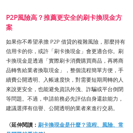
P2P風險高？推薦更安全的刷卡換現金方
案
如果你不希望承擔 P2P 借貸的複雜風險，那麼持有
信用卡的你，或許「刷卡換現金」會更適合你。刷
卡換現金是透過「實際刷卡消費購買商品，再將商
品轉售給業者換取現金」，整個流程簡單方便，手
續費公開透明、入帳速度快，對需要短期周轉的人
來說更安全，也能避免資訊外洩、詐騙或平台倒閉
等問題。不過，申請前務必先評估自身還款能力，
建議選擇有信譽、公開透明的業者來進行交易。
〈延伸閱讀：
刷卡換現金是什麼？流程、風險、常