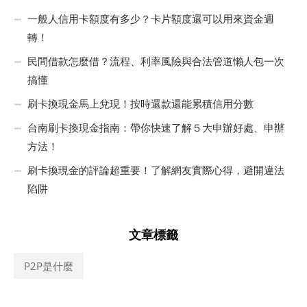
一般人信用卡額度有多少？卡片額度還可以用來資金週
轉！
民間借款怎麼借？流程、利率風險與合法管道懶人包一次
搞懂
刷卡換現金馬上兌現！按時還款還能累積信用分數
台南刷卡換現金指南：帶你快速了解５大申辦好處、申辦
方法！
刷卡換現金的評論超重要！了解網友實際心得，避開違法
陷阱
文章標籤
P2P是什麼