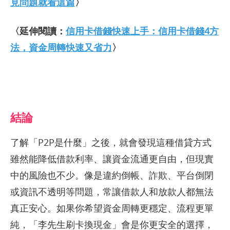
見問題就看這篇
〉
〈延伸閱讀：
信用卡借錢快速上手：信用卡借錢4方
法，資金周轉快速又省力
〉
結論
了解「P2P是什麼」之後，就會發現這種借貸方式
雖然能降低借款利率、讓資金流通更自由，但現實
中的風險也不少。像是違約倒帳、詐欺、平台倒閉
或資訊不透明等問題，常讓借款人和放款人都無法
真正安心。如果你希望資金周轉更穩定、流程更單
純，「李先生刷卡換現金」會是你更安全的選擇，