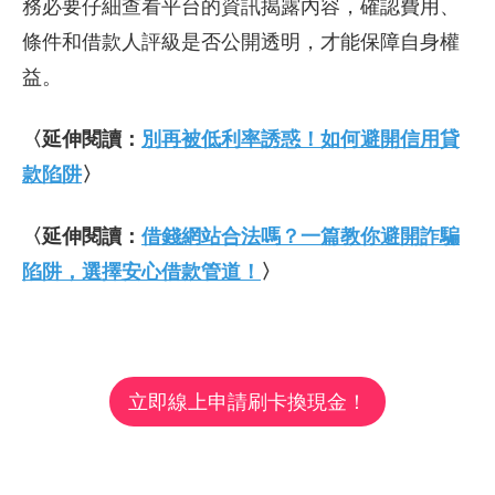
務必要仔細查看平台的資訊揭露內容，確認費用、
條件和借款人評級是否公開透明，才能保障自身權
益。
〈延伸閱讀：
別再被低利率誘惑！如何避開信用貸
款陷阱
〉
〈延伸閱讀：
借錢網站合法嗎？一篇教你避開詐騙
陷阱，選擇安心借款管道！
〉
立即線上申請刷卡換現金！