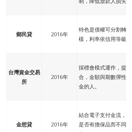
制，降低放款人損失風
特色是債權可分割轉售
鄉民貸
2016年
樣，利率依信用等級浮
採標會模式運作，提供
台灣資金交易
2016年
合，金額與期數彈性，
所
金的人。
結合電子支付金流，強
金想貸
2016年
是否有擔保品而不同，