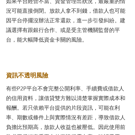
如果平台經營不當、資金管理出狀況，最嚴重的情
況可能直接倒閉。放款人拿不到錢，借款人也可能
因平台停擺沒辦法正常還款，進一步引發糾紛。建
議選擇有跟銀行合作、或是受主管機關監督的平
台，能大幅降低資金卡關的風險。
資訊不透明風險
有些P2P平台不會完整公開利率、手續費或借款人
的信用資料，讓借貸雙方難以清楚掌握實際成本和
報酬。若只依賴平台提供的片段資訊，可能在利
率、期數或條件上與實際情況有差距，導致借款人
負擔比預期高，放款人收益也被壓低。因此使用前