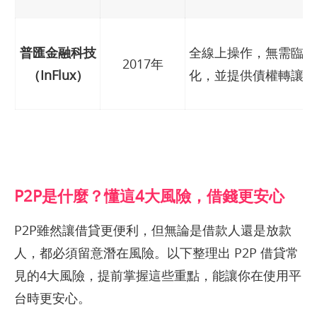
普匯金融科技
全線上操作，無需臨櫃
2017年
（InFlux）
化，並提供債權轉讓功
P2P是什麼？懂這4大風險，借錢更安心
P2P雖然讓借貸更便利，但無論是借款人還是放款
人，都必須留意潛在風險。以下整理出 P2P 借貸常
見的4大風險，提前掌握這些重點，能讓你在使用平
台時更安心。