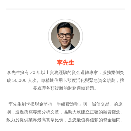
李先生
李先生擁有 20 年以上實務經驗的資金週轉專家，服務案例突
破 50,000 人次。專精於信用卡額度活化與緊急資金規劃，擅
長處理各類複雜的財務週轉難題。
李先生刷卡換現金堅持「手續費透明」與「誠信交易」的原
則，透過撰寫專業分析文章，協助大眾建立正確的融資觀念。
致力於提供業界最高實拿比例，是您最值得信賴的資金顧問。