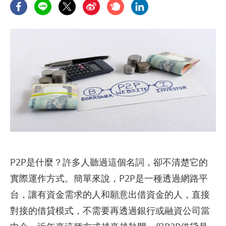
P2P是什麼？許多人聽過這個名詞，卻不清楚它的
實際運作方式。簡單來說，P2P是一種透過網路平
台，讓有資金需求的人和願意出借資金的人，直接
對接的借貸模式，不需要再透過銀行或融資公司當