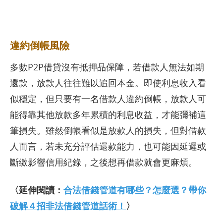
違約倒帳風險
多數P2P借貸沒有抵押品保障，若借款人無法如期
還款，放款人往往難以追回本金。即使利息收入看
似穩定，但只要有一名借款人違約倒帳，放款人可
能得靠其他放款多年累積的利息收益，才能彌補這
筆損失。雖然倒帳看似是放款人的損失，但對借款
人而言，若未充分評估還款能力，也可能因延遲或
斷繳影響信用紀錄，之後想再借款就會更麻煩。
〈延伸閱讀：
合法借錢管道有哪些？怎麼選？帶你
破解４招非法借錢管道話術！
〉