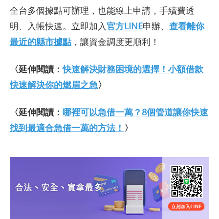
全台多個據點可辦理，也能線上申請，手續費透
明、入帳快速。立即加入
官方LINE
申辦、
查看離你
最近的縣市據點
，讓資金調度更順利！
〈延伸閱讀：
快速解決財務困境的選擇！小額借款
快速解決你的燃眉之急
〉
〈延伸閱讀：
哪裡可以急借一萬？8個管道讓你快速
找到最適合急借一萬的方法！
〉