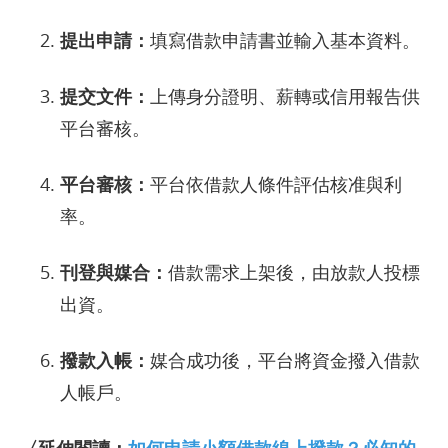
提出申請：
填寫借款申請書並輸入基本資料。
提交文件：
上傳身分證明、薪轉或信用報告供
平台審核。
平台審核：
平台依借款人條件評估核准與利
率。
刊登與媒合：
借款需求上架後，由放款人投標
出資。
撥款入帳：
媒合成功後，平台將資金撥入借款
人帳戶。