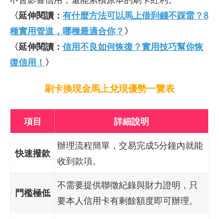
〈延伸閱讀：
有什麼方法可以馬上借到錢不踩雷？8
種實用管道，哪種最適合你？
〉
〈延伸閱讀：
信用不良如何恢復？實用技巧幫你恢
復信用！
〉
刷卡換現金馬上兌現優勢一覽表
項目
詳細說明
辦理流程簡單，交易完成5分鐘內就能
快速撥款
收到款項。
不需要提供聯徵紀錄與財力證明，只
門檻極低
要本人信用卡有剩餘額度即可辦理。