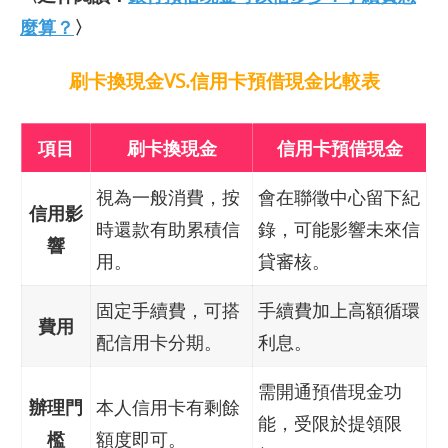
麼算？
〉
刷卡換現金VS.信用卡預借現金比較表
項目
刷卡換現金
信用卡預借現金
視為一般消費，按
會在聯徵中心留下紀
信用影
時還款有助累積信
錄，可能影響未來信
響
用。
貸審核。
固定手續費，可搭
手續費加上高額循環
費用
配信用卡分期。
利息。
需開通預借現金功
辦理門
本人信用卡有剩餘
能，受限於提領限
檻
額度即可。