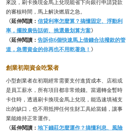
來說，刷卡換現金馬上兌現能省下向銀行申請貸款
的審核時間，馬上解決燃眉之急。
〈延伸閱讀：
信貸利率怎麼算？搞懂固定、浮動利
率，擺脫廣告話術、挑選最划算方案
〉
〈延伸閱讀：
告訴你6個快速馬上借錢合法撥款的管
道，急需資金的你再也不用乾著急！
〉
創業初期資金吃緊者
小型創業者在初期經常需要支付進貨成本、店租或
是員工薪水，所有項目都非常燒錢。當週轉金暫時
卡住時，透過刷卡換現金馬上兌現，能迅速填補支
出的缺口，也不用抵押任何生財工具給當鋪，讓事
業能維持正常運作。
〈延伸閱讀：
地下錢莊怎麼運作？搞懂利息、風險