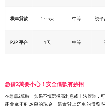
機車貸款
1～5天
中等
視平台
P2P 平台
1天
中等
否
急借2萬要小心！安全借款有妙招
在急需2萬時，如果不慎選擇高利息或非法管道，可
能會拿不到足額的現金，還會背上沉重的債務壓