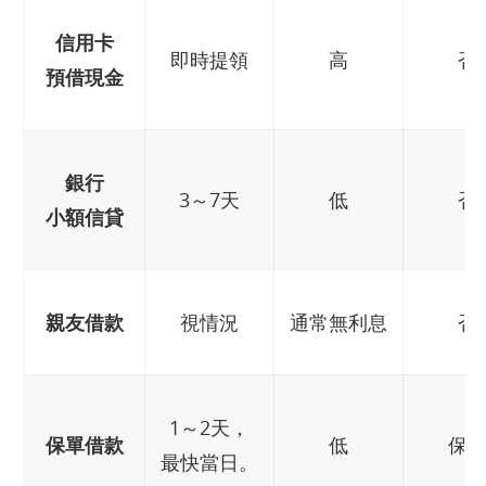
信用卡
即時提領
高
否
預借現金
銀行
3～7天
低
否
小額信貸
親友借款
視情況
通常無利息
否
1～2天，
保單借款
低
保
最快當日。