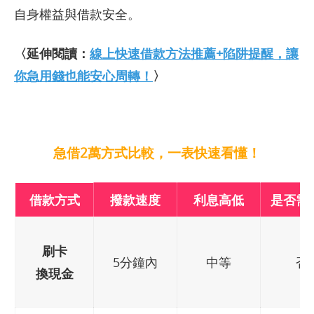
自身權益與借款安全。
〈延伸閱讀：
線上快速借款方法推薦+陷阱提醒，讓
你急用錢也能安心周轉！
〉
急借2萬方式比較，一表快速看懂！
借款方式
撥款速度
利息高低
是否需
刷卡
5分鐘內
中等
否
換現金